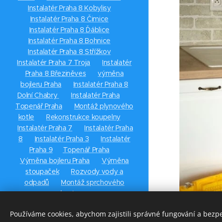
Instalatér Praha 8 Kobylisy
✅
Instalatér Praha 8 Čimice
✅
Instalatér Praha 8 Ďáblice
✅
Instalatér Praha 8 Bohnice
✅
Instalatér Praha 8 Střížkov
✅
Instalatér Praha 7 Troja
✅
Instalatér
Praha 8 Březiněves
✅
výměna
bojleru Praha
✅
Instalatér Praha 8
Dolní Chabry
✅
Instalatér Praha
✅
Topenář Praha
✅
Montáž plynového
kotle
✅
Rekonstrukce koupelny
✅
Instalatér Praha 7
✅
Instalatér Praha
8
✅
Instalatér Praha 3
✅
Instalatér
Praha 9
✅
Topenář Praha
✅
Výměna bojleru Praha
✅
Výměna
stoupaček
✅
Rozvody vody a
odpadů
✅
Montáž sprchového
koutu
✅
Používáme cookies, abychom zajistili správné fungování a bezp
Vytvořeno službou
Webnode