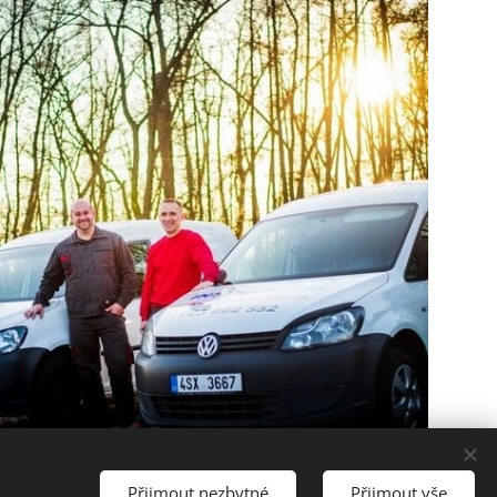
Přijmout nezbytné
Přijmout vše