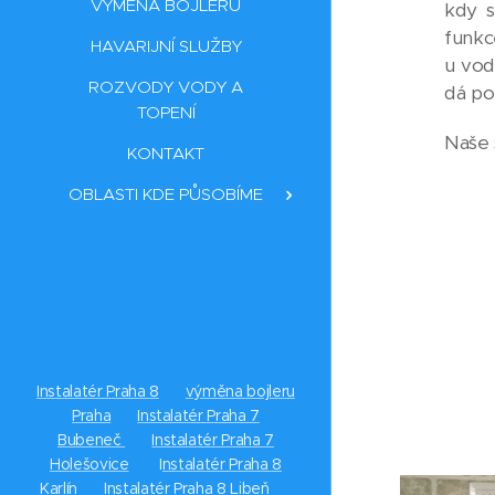
VÝMĚNA BOJLERU
kdy s
funkc
HAVARIJNÍ SLUŽBY
u vod
ROZVODY VODY A
dá po
TOPENÍ
Naše 
KONTAKT
OBLASTI KDE PŮSOBÍME
Instalatér Praha 8
✅
výměna bojleru
Praha
✅
Instalatér Praha 7
Bubeneč
✅
Instalatér Praha 7
Holešovice
✅ I
nstalatér Praha 8
Karlín
✅
Instalatér Praha 8 Libeň
✅