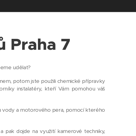
ů Praha 7
ůžeme udělat?
onem, potom jste použili chemické přípravky
borníky instalatéry, kteří Vám pomohou váš
laku vody a motorového pera, pomocí kterého
 pak dojde na využití kamerové techniky,