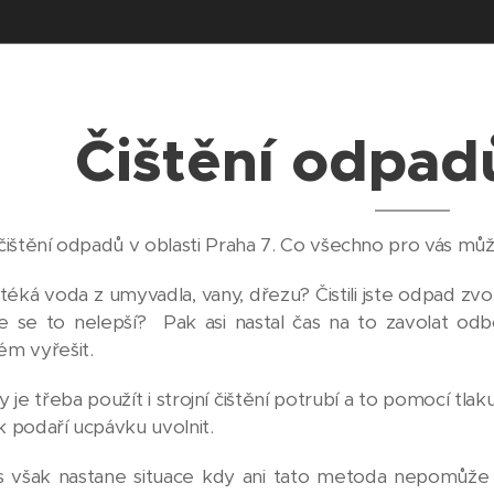
Čištění odpad
 čištění odpadů v oblasti Praha 7. Co všechno pro vás m
éká voda z umyvadla, vany, dřezu? Čistili jste odpad zv
le se to nelepší? Pak asi nastal čas na to zavolat od
ém vyřešit.
 je třeba použít i strojní čištění potrubí a to pomocí t
k podaří ucpávku uvolnit.
 však nastane situace kdy ani tato metoda nepomůže a