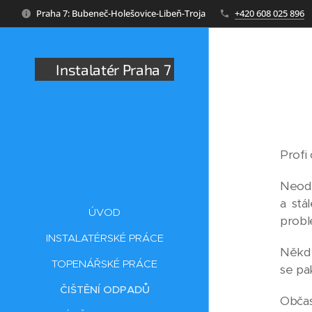
Praha 7: Bubeneč-Holešovice-Libeň-Troja
+420 608 025 896
👉Instalatér Praha 7
Profi
Neodt
a stá
ÚVOD
probl
INSTALATÉRSKÉ PRÁCE
Někdy
TOPENÁŘSKÉ PRÁCE
se pa
ČIŠTĚNÍ ODPADŮ
Občas