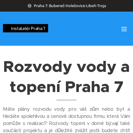
Praha 7: Bubeneč-Holešovice-Libeň-Troja
👉Instalatér Praha 7
Rozvody vody a
topení Praha 7
Máte plány rozvodu vody pro váš dům nebo byt a
hledáte spolehlivou a cenově dostupnou firmu, která Vám
pomůže s realizací? Rozvody topení v domě bývají také
součástí projektu a je důležité zvážit jestli budete chtít