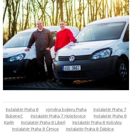
Instalatér Praha 8
✅
výměna bojleru Praha
✅
Instalatér Praha 7
Bubeneč
✅
Instalatér Praha 7 Holešovice
✅ I
nstalatér Praha 8
Karlín
✅
Instalatér Praha 8 Libeň
✅
Instalatér Praha 8 Kobylisy
✅
Instalatér Praha 8 Čimice
✅
Instalatér Praha 8 Ďáblice
✅